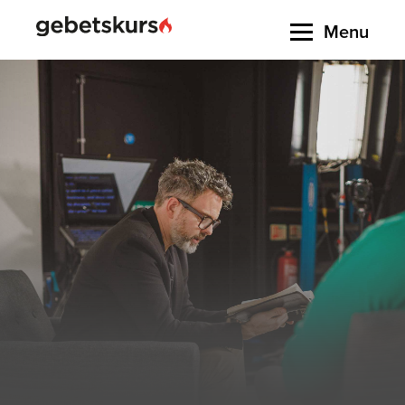
Menu
Der Gebetskurs
Eine achtwöchige Reise, die dir und deinen
Freunden helfen wird, euer Gebetsleben zu