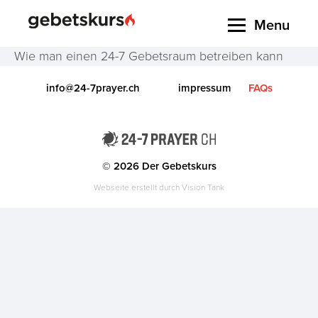
Menu
Wie man einen 24-7 Gebetsraum betreiben kann
info@24-7prayer.ch
impressum
FAQs
© 2026 Der Gebetskurs
Webseite erstellt durch
Vision Tank